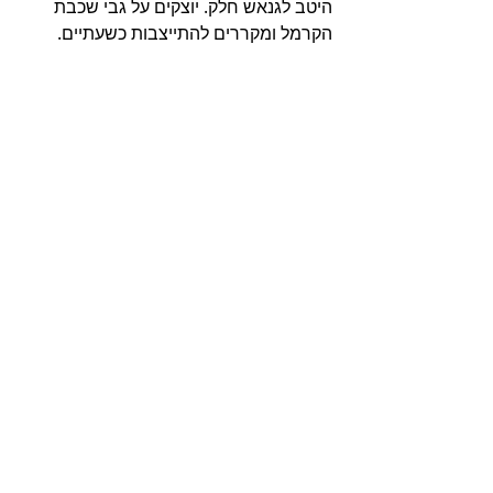
היטב לגנאש חלק. יוצקים על גבי שכבת 
הקרמל ומקררים להתייצבות כשעתיים.
פופקורן מקורמל:
בסיר רחב ושטוח, מרתיחים יחד סוכר עם 
סירופ גלוקוזה ומים עד קבלת קרמל בהיר. 
מוסיפים מעט מלח ומערבבים. מוסיפים 
את החמאה והוניל ומערבבים היטב. 
מנמיכים את הלהבה, מוסיפים את 
הפופקורן ומערבבים היטב עד לציפוי מלא 
של הפופקורן בקרמל. משטחים את 
הפופקורן בשכבה אחידה על משטח שיש 
משומן ומצננים היטב. עורמים בצורה 
אקראית על גבי הטארט. שומרים במקרר 
בכלי אטום. 