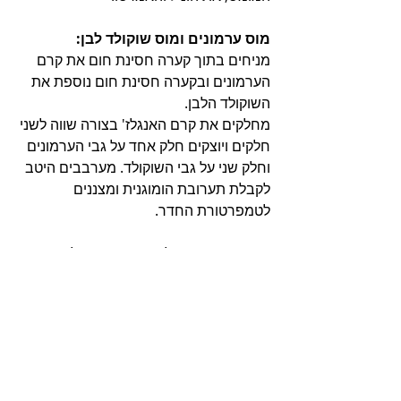
מוס ערמונים ומוס שוקולד לבן:
מניחים בתוך קערה חסינת חום את קרם 
הערמונים ובקערה חסינת חום נוספת את 
השוקולד הלבן.
מחלקים את קרם האנגלז' בצורה שווה לשני 
חלקים ויוצקים חלק אחד על גבי הערמונים 
וחלק שני על גבי השוקולד. מערבבים היטב 
לקבלת תערובת הומוגנית ומצננים 
לטמפרטורת החדר.
מקציפים 250 מ"ל שמנת מתוקה למרקם 
רך אך יציב ומקפלים לתוך מסת הערמונים.
יוצקים את מוס הערמונים על גבי הבסיס 
ומקפיאים למשך כשעה עד התייצבות.
מסת השוקולד נשארת בשעה הזאת 
בטמפרטורת החדר.