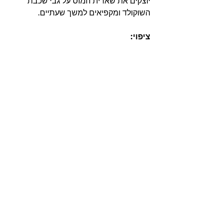
יוצקים את שארית המוס על גבי שכבת 
השוקולד ומקפיאים למשך שעתיים.
ציפוי:
מניחים את השוקולד עם השמנת המתוקה 
בתוך קערה חסינת חום, וממיסים בפולסים 
במיקרוגל עד המסה מלאה. יוצקים את 
הגנאש על פני שכבת המוס ומשיבים 
להקפאה ארוכה של 4 שעות עד חילוץ 
והגשה.