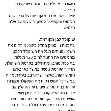
כיוגורט ומקפלים עם המסה שבקערת 
המיקסר.
יוצקים את מוס המסקרפונה על גבי בסיס 
הלוטוס ומקפיאים למשך 6 שעות עד שלב 
הגנאש.
שוקולד לבן מקורמל:
בתבנית נון סטיק בגודל בינוני, מורחים את 
השמן ומניחים מעל את השוקולד הלבן.
מחממים את התנור לחום 120 מעלות 
בתוכנית טורבו ומתחילים בקרמול השוקולד.
תהליך הקרמול נעשה במשך כארבעים 
וחמש דקות, כאשר יש לערבב בעזרת מרית 
במשך כל חמש דקות את השוקולד ולמרוח 
על התבנית חזרה. שבים על התהליך גם 
אם נדמה שלא קורה כלום. יתכן ויווצרו 
גושים במהלך הקרמול, ערבוב טוב ימיס 
חזרה. מערבבים היטב כולל השוליים, כדי 
שלא ישרף.