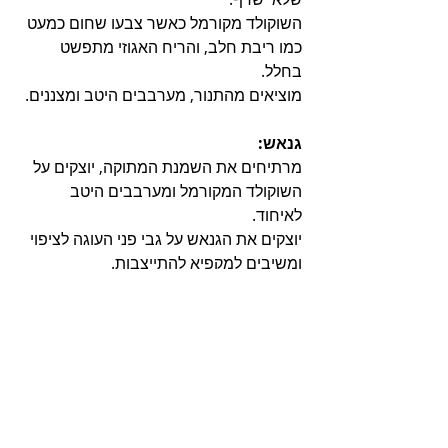
השוקולד מקורמל כאשר צבעו שחום כמעט 
כמו ריבת חלב, והריח האגוזי מתפשט 
בחלל.
מוציאים מהתנור, מערבבים היטב ומצננים.
גנאש:
מרתיחים את השמנת המתוקה, יוצקים על 
השוקולד המקורמל ומערבבים היטב 
לאיחוד.
יוצקים את הגנאש על גבי פני העוגה לציפוי 
ומשיבים למקפיא להתייצבות.
אם תרצו גנאש תבליט כמו בעוגה שלי, 
מעבירים 2 כפות גנאש לשקית זילוף, גוזרים 
פתח יציאה קטן ומזלפים בצורה חופשית על 
פני הגנאש שיצקנו קודם ומשיבים למקפיא 
להתייצבות.
מחלצים את העוגה מהתבנית ומפשירים 
ארבע שעות במקרר לפני ההגשה.