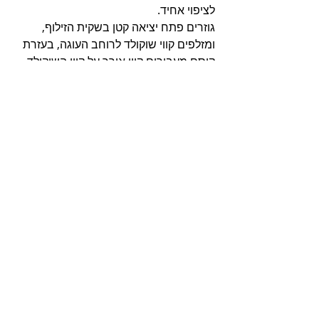
לציפוי אחיד.
גוזרים פתח יציאה קטן בשקית הזילוף, 
ומזלפים קווי שוקולד לרוחב העוגה, בעזרת 
קיסם מעבירים קווי אורך על קווי השוקולד 
ליצירת דוגמה. משיבים את העוגה למקפיא 
להתייצבות בת שעה.
מחלצים את העוגה מהתבנית/רינג ופורסים 
למלבנים או לקוביות.
שומרים בכלי אטום במקפיא, מפשירים 
במקרר כשעתיים לפני ההגשה.