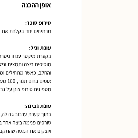
אופן ההכנה
סירופ סוכר:
מרתיחים יחד בקלחת את כ
עוגת וניל:
בקערת מיקסר עם וו גיטר
מוסיפים ביצה ותמצית וני
והחלב, כאשר מתחילים ומס
אופים בחום תנור, 160 מעלות, תוכנית טורבו למשך 20-25 דקות.
מספיגים סירופ צונן על ג
עוגת גבינה:
בתוך קערת ערבוב גדולה, 
טורפים פנימה ביצה אחר ב
ויוצקים את המסה שהתקבלה