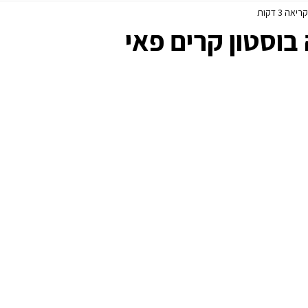
יאה 3 דקות
פסח
ללא גלוטן
 בוסטון קרים פאי