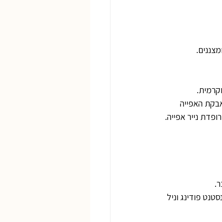
צננים.
קרמית.
אבקת האפייה 
פדת נייר אפייה. 
ר.
נט פודינג וניל 