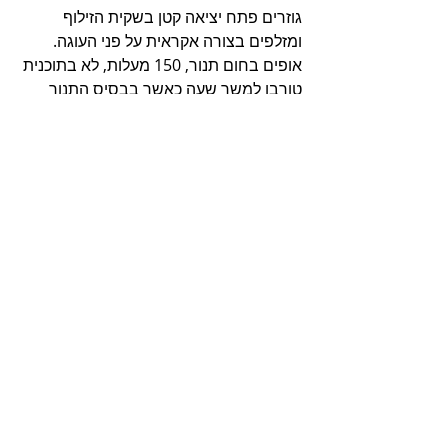
גוזרים פתח יציאה קטן בשקית הזילוף 
ומזלפים בצורה אקראית על פני העוגה.
אופים בחום תנור, 150 מעלות, לא בתוכנית 
טורבו למשך שעה כאשר בבסיס התנור 
מונחת תבנית עם מים פושרים. בתום 
האפייה, פותחים את דלת התנור ומצננים 
את העוגה בתנור כבוי למשך 45 דקות.
מצננים ומקררים למשך שש שעות עד 
חילוץ והגשה.
שומרים בכלי אטום במקרר.