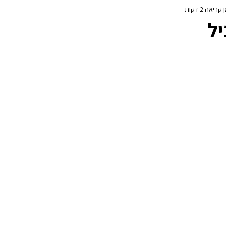
קריאה 2 דקות
פסח
ללא גלוטן
יל