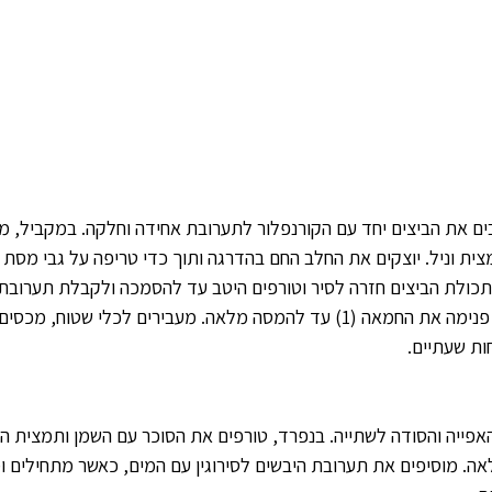
ם את הביצים יחד עם הקורנפלור לתערובת אחידה וחלקה. במקביל, מר
ית וניל. יוצקים את החלב החם בהדרגה ותוך כדי טריפה על גבי מסת ה
כולת הביצים חזרה לסיר וטורפים היטב עד להסמכה ולקבלת תערובת 
מסירים מהכיריים וטורפים פנימה את החמאה (1) עד להמסה מלאה. מעבירים לכלי שט
ות שעתיים.
ייה והסודה לשתייה. בנפרד, טורפים את הסוכר עם השמן ותמצית הוני
. מוסיפים את תערובת היבשים לסירוגין עם המים, כאשר מתחילים ומ