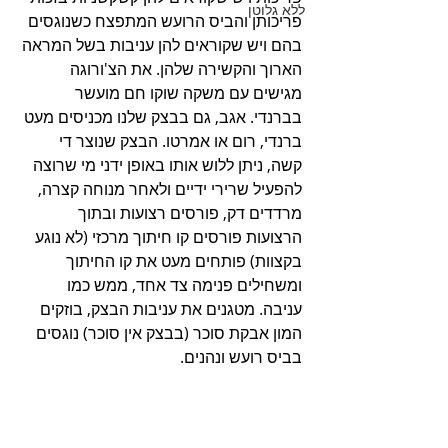
ללא גלוטן
פריכותן והביס הרועש המתפצח כשנוגסים 
בהם ויש שקוראים להן עניבות בשל המראה 
הארוך והקשירה שלהן. את הצ'ורוגה 
מגישים עם משקה שוקו חם מועשר 
בברנדי. אגב, גם בבצק שלנו מכניסים מעט 
ברנדי, רום או אמרטו. הבצק שנוצר די 
קשה, ניתן ללוש אותו באופן ידני מי שרוצה 
להפעיל שרירי ידיים ולאחר מנוחה קצרה, 
מרדדים דק, פורסים רצועות ובתוך 
הרצועות פורסים קו חיתוך מרכזי (לא נוגע 
בקצוות) פותחים מעט את קו החיתוך 
ומשחילים פנימה צד אחד, ממש כמו 
עניבה. מטגנים את עניבות הבצק, בוזקים 
המון אבקת סוכר (בבצק אין סוכר) נוגסים 
בביס רועש ונהנים. 