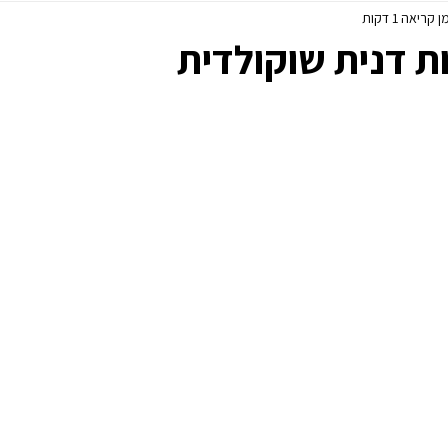
ן קריאה 1 דקות
פסח
ללא גלוטן
ת דנית שוקולדית