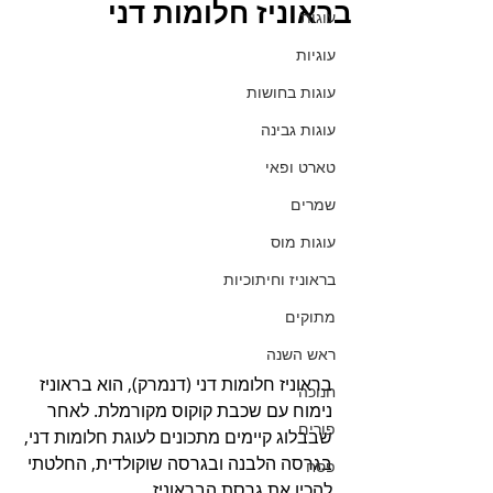
בראוניז חלומות דני
עוגות
עוגיות
עוגות בחושות
עוגות גבינה
טארט ופאי
שמרים
עוגות מוס
בראוניז וחיתוכיות
מתוקים
ראש השנה
בראוניז חלומות דני (דנמרק), הוא בראוניז 
חנוכה
נימוח עם שכבת קוקוס מקורמלת. לאחר 
פורים
שבבלוג קיימים מתכונים לעוגת חלומות דני, 
בגרסה הלבנה ובגרסה שוקולדית, החלטתי 
פסח
להכין את גרסת הבראוניז.