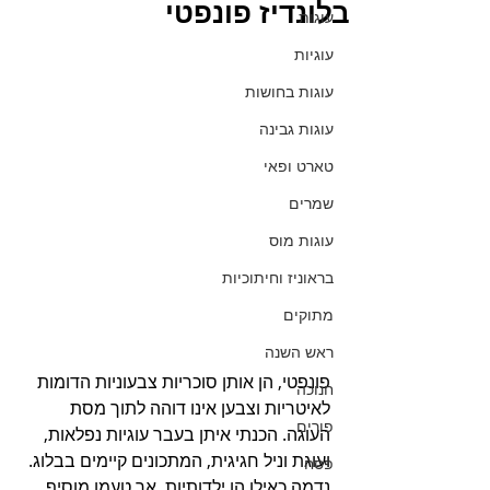
בלונדיז פונפטי
עוגות
עוגיות
עוגות בחושות
עוגות גבינה
טארט ופאי
שמרים
עוגות מוס
בראוניז וחיתוכיות
מתוקים
ראש השנה
פונפטי, הן אותן סוכריות צבעוניות הדומות 
חנוכה
לאיטריות וצבען אינו דוהה לתוך מסת 
פורים
העוגה. הכנתי איתן בעבר עוגיות נפלאות, 
ועוגת וניל חגיגית, המתכונים קיימים בבלוג. 
פסח
נדמה כאילו הן ילדותיות, אך טעמן מוסיף 