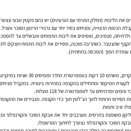
ץ, ושומרים את הליבות (החלק הפנימי עם הגרעינים) יש בהם פקטין טבעי ונ
לת הכמות הרצוייה, ומניחים בסיר יחד עם גרגירי הרימון הסוכר והוניל
ולרתיחה, מנמיכים, מוסיפים את ליבות התפוחים ומבשלים עד להסמכת
קצף שהצטבר. כשהריבה מוכנה, מסירים את ליבות התפוח ויוצקים לתו
ת עומדת הפוך (המכסה בתחתית).
דר וממיסים 30 שניות במיקרוגל.
 לקערת המיקסר ומתחילים בהקצפה במהירות בינונית. במקביל מניחים 
מים ומרתיחים עד לטמפרטורה של 118 מעלות. 
את הסירופ הרותח לתוך הג'לטין תוך כדי הקצפה. מגבירים את ההקצפ
ליקון משומנת בתרסיס. מערבבים יחד את אבקת הסוכר והקורנפלור ומ
אבקת הסוכר והקורנפלור נצטרך לחיתוך המרשמלו.
נים (נשתמש רק בחלק הנקי מגרגירים ) ומערבבים לתוכה תמצית ורדים.