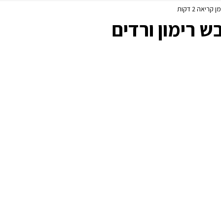
ן קריאה 2 דקות
פסח
ללא גלוטן
 רימון ורדים