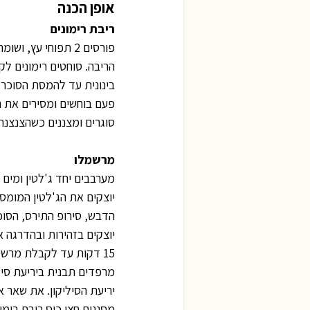
אופן הכנה
ריבת רימונים
פורסים 2 תפוחי ע
הריבה. סוחטים רימונים לקב
בינונית עד להמסת הסוכר 
פעם בוחשים ומסירים את ה
סוגרים ומצננים כשהצנצנ
מרשמלו
מערבבים יחד ג'לטין ומים קרים, משהים 10 דקות בטמפרטורת הח
יוצקים את הג'לטין המומס
הדבש, סירופ התירס, הסוכר וה
יוצקים בזהירות ובהדרגה 
15 דקות עד לקבלת מרשמלו יציב ותפוח.
מרפדים תבנית ביריעת סי
יריעת הסיליקון. את שאר 
מסננים חצי כוס ריבת רימו