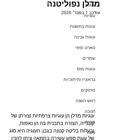
מדלן נפוליטנה
עוגות
עודכן:
1 בפבר׳ 2020
עוגיות
עוגות בחושות
עוגות גבינה
טארט ופאי
שמרים
עוגות מוס
בראוניז וחיתוכיות
מתוקים
ראש השנה
חנוכה
עוגיות מדלן הן עוגיות צרפתיות וצורתן של 
פורים
קונכייה, הצורה בתבנית בה הן נאפות, 
ובעלות בליטה קטנה בגבן. העוגיה היא סוג 
פסח
של עוגת ספוג עשירה בחמאה וניתן להכין 