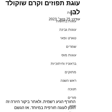
עוגת תפוזים וקרם שוקולד
עוגות
לבן
עוגיות
עודכן:
25 בנוב׳ 2023
עוגות בחושות
עוגות גבינה
טארט ופאי
שמרים
עוגות מוס
בראוניז וחיתוכיות
מתוקים
ראש השנה
חנוכה
פורים
החורף הגיע רשמית. ולאחר ביקור היורה זה 
פסח
הזמן לעוגה חורפית במיוחד. אז הגשם 