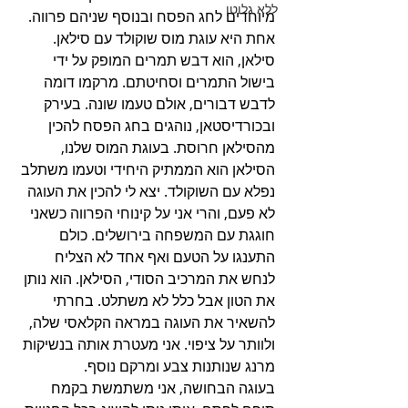
ללא גלוטן
מיוחדים לחג הפסח ובנוסף שניהם פרווה. 
אחת היא עוגת מוס שוקולד עם סילאן. 
סילאן, הוא דבש תמרים המופק על ידי 
בישול התמרים וסחיטתם. מרקמו דומה 
לדבש דבורים, אולם טעמו שונה. בעירק 
ובכורדיסטאן, נוהגים בחג הפסח להכין 
מהסילאן חרוסת. בעוגת המוס שלנו, 
הסילאן הוא הממתיק היחידי וטעמו משתלב 
נפלא עם השוקולד. יצא לי להכין את העוגה 
לא פעם, והרי אני על קינוחי הפרווה כשאני 
חוגגת עם המשפחה בירושלים. כולם 
התענגו על הטעם ואף אחד לא הצליח 
לנחש את המרכיב הסודי, הסילאן. הוא נותן 
את הטון אבל כלל לא משתלט. בחרתי 
להשאיר את העוגה במראה הקלאסי שלה, 
ולוותר על ציפוי. אני מעטרת אותה בנשיקות 
מרנג שנותנות צבע ומרקם נוסף.  
בעוגה הבחושה, אני משתמשת בקמח 