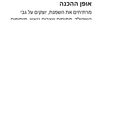
אופן ההכנה
מרתיחים את השמנת, יוצקים על גבי 
השוקולד, ממיסים ויוצרים גנאש. מוסיפים 
פנימה את השוקולית, תמצית הוניל והמלח 
ומערבבים לאיחוד. מקררים שעה 
להתמצקות. בתוף כלי רחב ושטוח, 
מערבבים יחד, תירוש חלב ורום. טובלים 
מצה בנוזל, מניחים בתוך תבנית או צלחת 
הגשה ויוצקים שכבת קרם שוקולד. טובלים 
מצה נוספת בנוזל, וממשיכים הלאה 
בהרכבה עד תום המצות. מסיימים בשכבת 
גנאש ומעטרים בברס או בשבבי קוקוס 
טחון. מקררים שעתיים לפני ההגשה. 