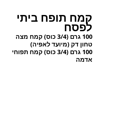
קמח תופח ביתי 
לפסח
100 גרם (3/4 כוס) קמח מצה 
טחון דק (מיועד לאפיה)
100 גרם (3/4 כוס) קמח תפוחי 
אדמה
10 גרם (2 כפיות) אבקת אפייה 
כשרה לפסח
במידה וקמח המצה רגיל ולא דק, יש 
לטחון אותו במעבד מזון.
מנפים ומערבבים יחד את כל הרכיבים.
מתאים בעיקר לעוגות בחושות.
הכמות המצויינת במתכון, מתאימה 
בדיוק למתכון עוגת השיש.