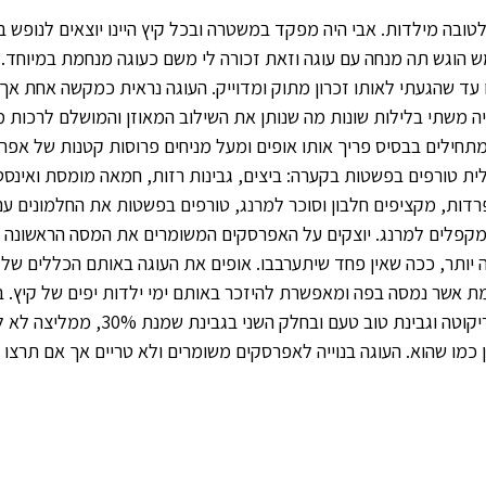
טובה מילדות. אבי היה מפקד במשטרה ובכל קיץ היינו יוצאים לנופש ב
 הוגש תה מנחה עם עוגה וזאת זכורה לי משם כעוגה מנחמת במיוחד.
ו עד שהגעתי לאותו זכרון מתוק ומדוייק. העוגה נראית כמקשה אחת א
יה משתי בלילות שונות מה שנותן את השילוב המאוזן והמושלם לרכות 
מתחילים בבסיס פריך אותו אופים ומעל מניחים פרוסות קטנות של אפר
ת טורפים בפשטות בקערה: ביצים, גבינות רזות, חמאה מומסת ואינסטנט
פרדות, מקציפים חלבון וסוכר למרנג, טורפים בפשטות את החלמונים עם
מקפלים למרנג. יוצקים על האפרסקים המשומרים את המסה הראשונה ש
 יותר, ככה שאין פחד שיתערבבו. אופים את העוגה באותם הכללים של א
 אשר נמסה בפה ומאפשרת להיזכר באותם ימי ילדות יפים של קיץ. ב
העוגה משתמשת בגבינת ריקוטה וגבינת טוב טעם ובחלק השנ
ן כמו שהוא. העוגה בנוייה לאפרסקים משומרים ולא טריים אך אם תרצו