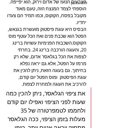
הצבעים הנועז של אדום וירוק, הוא יפייפה.
ללא גלוטן
הוספתי לצמד המנצח הזה, טעם מאוד 
מקובל בפסח, הקוקוס, וכמו תמיד הם צעדו 
יחדיו.
הבסיס היא עוגת פיסטוק מועשרת בגנאש, 
הפטל הוא שכבת פנים ואת הכל עוטף מוס 
הקוקוס.השכבות הפנימיות עשויות ברינג 
20, והעוגה הורכבה ברינג 24. בחרתי 
לצפות את הכל בגלאסז' אדום, שלא רק 
מרמז על הפטל, אלא גם יראה נפלא 
בחיתוך. גם בעוגה הזאת, ניתן להכין את 
עוגת הפיסטוק  ומוס הפטל יום קודם, 
להרכיב את העוגה ולמחרת לצפות.   
את ציפוי הגלאסז', ניתן להכין כמה 
שעות לפני הציפוי ואפילו יום קודם 
ולחממו לטמפרטורה של 35 
מעלות בזמן הציפוי, ככה הגלאסז' 
מתחזק ויראה אטום יותר. בזמן 