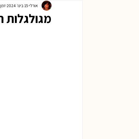
אורלי
15 בינו׳ 2024
זמן קר
ראש השנה
חנוכה
פורים
מגולגלות ח