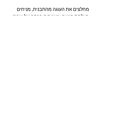
מחלצים את העוגה מהתבנית, מניחים 
בצלחת הגשה ומעטרים בכתר של שבבי 
שקדים ופירות מיובשים מסוכרים. שומרים 
בכלי אטום בטמפרטורת החדר או במקרר. 
העוגה נשארת עסיסית גם לאחר קרור.