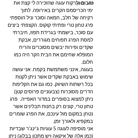
טובים ולרקוח עוגה שהזכירה לי קצת את 
ללא גלוטן
ימי הכריסמס הקרים באירופה. לתוך 
רקיחה של חלב, חמאה וסוכר וניל הוספתי 
פרג טחון טרי ופתיתי קוקוס. הקצפתי ביצים 
עם סוכר, בישמתי בגרידת תפוז, חיברתי 
למסת הפרג תפוחים מגוררים, אבקת 
שקדים ופירות יבשים מסוכרים והריח 
המופלא שחימם את הבית הקר היה כמו 
חלום.
בעוגה, אינני משתמשת בקמח. אני עושה 
שימוש באבקת שקדים אשר ניתן לקנות 
בכל רשתות השיווק. כמו גם את הקליפות 
הדרים מסוכרות (צבעוניים פרוסים קטן) 
ניתן למצוא בסופרים במדור האפייה.  פרג 
טחון טרי, קונים רק בחנות תבלינים אשר 
נטחן במקום מול עינכם, את הפרג שומרים 
במקפיא ולאורך זמן.
אני מוסיפה לעוגה 5 עוגיות ג'ינג'ר שבדיות 
(כמו אלה של איקאה ויש מתכון בבלוג) ניתן 