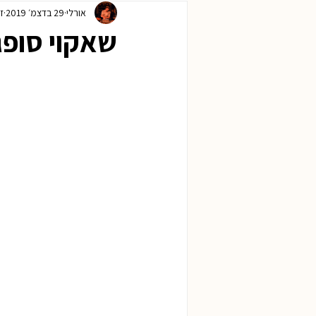
אורלי
29 בדצמ׳ 2019
זמ
ראש השנה
חנוכה
פורים
שאקוי סופג