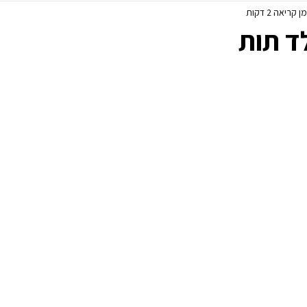
ן קריאה 2 דקות
פסח
ללא גלוטן
ד תות