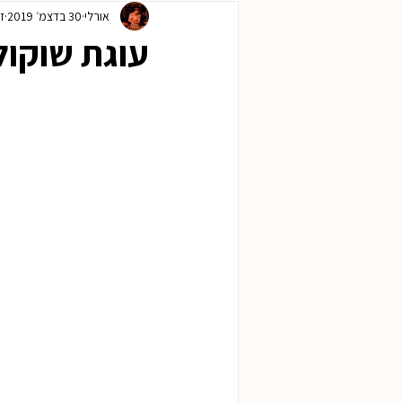
אורלי
30 בדצמ׳ 2019
זמ
ראש השנה
חנוכה
פורים
עוגת שוקול