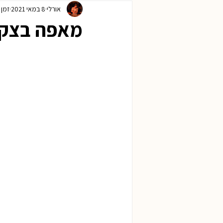
אורלי
8 במאי 2021
זמן קר
ראש השנה
חנוכה
פורים
מאפה בצק 