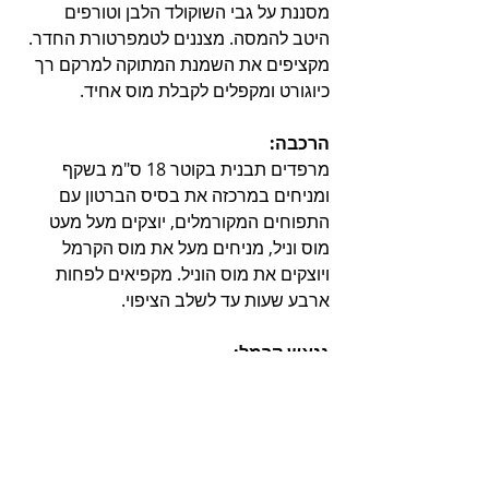
מסננת על גבי השוקולד הלבן וטורפים 
היטב להמסה. מצננים לטמפרטורת החדר. 
מקציפים את השמנת המתוקה למרקם רך 
כיוגורט ומקפלים לקבלת מוס אחיד.
הרכבה:
מרפדים תבנית בקוטר 18 ס"מ בשקף 
ומניחים במרכזה את בסיס הברטון עם 
התפוחים המקורמלים, יוצקים מעל מעט 
מוס וניל, מניחים מעל את מוס הקרמל 
ויוצקים את מוס הוניל. מקפיאים לפחות 
ארבע שעות עד לשלב הציפוי.
גנאש קרמל:
מערבבים ג'לטין עם מים קרים, משהים 
עשר דקות בטמפרטורת החדר וממיסים 30 
שניות במיקרוגל.
מרתיחים יחד בקלחת, מים עם סירופ 
גלוקוזה וחלב מרוכז. במקביל, בסיר מניחים 