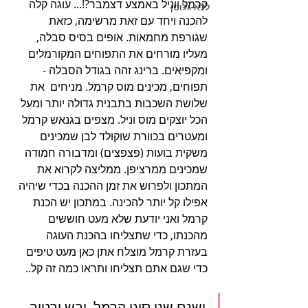
קרמל ווניל באמצע דצמבר?!... עוגה קלה 
ללא גלוטן
להכנה ויחד עם זאת מרשימה, כזאת 
שגורפת מחמאות. אופים בסיס סבלה, 
מעליו מורחים את התפוחים המקורמלים 
ומקפיאים. ברינג זהה בגודל הסבלה - 
תפוחים, מכינים מוס קרמל. מניחים  את 
שלושת השכבות בתבנית גדולה יותר ומעל 
הכל יוצקים מוס וניל. מצפים בגנאש קרמל 
ומעטרים בכוורת שוקולד לבן שמכינים 
משקית בועות (פצפצים) ומדבורה חמודה 
שמכינים ממרציפן. ממליצה לקרוא את 
המתכון ולפרוש את זמן ההכנה בכדי שיהיה 
אפילו קל יותר להכינה. במתכון יש הכנת 
קרמל ואני יודעת שלא מעט חוששים 
מהכנתו, כדי שתצליחו בהכנת העוגה 
בעזרת קרמל מוצלח אתן כאן מעט טיפים 
כדי שגם אתם תצליחו ותראו כמה זה קל..
ישנם שני סוגי קרמל, יבש ורטוב. 