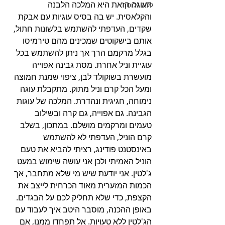
העוגה הזאת היא המלכה הלבנה 
ללא גלוטן
והקלאסית. יש בה בסיס עוגיות עם אבקת 
שקדים, העדפתי להשתמש בלשונות חתול, 
אותם בישקוטים שמכינים מהם טירמיסו 
בגלל מרקמם הרך אך ניתן להשתמש בכל 
עוגיית וניל אחרת. מסת גבינה אפוייה 
מועשרת בשוקולד לבן, ציפוי שמנת חמוצה 
ומעל הכל קרם וניל מתוק. מתקבלת עוגה 
נימוחה, חגיגית ונהדרת. המלכה של עוגות 
הגבינה. גם אפוייה, גם קרה ובשילוב 
טעמים ומרקמים מושלם. במתכון, בשלב 
קרם הוניל, העדפתי לא להשתמש 
באינסטנט פודינג, רציתי להביא את טעם 
הוניל האמיתי ולכן אני עושה שימוש במעט 
ג'לטין. אני יודעת שיש מי שלא מתחבר, אך 
הכמות המזערית מאוד הכרחית לייצב את 
הקצפת, כדי שלא תחליק לכם על הבגדים. 
באופן ההכנה, מוסבר היטב איך לעבוד עם 
הג'לטין ללא טעויות. אל תפחדו ממנו, אם 