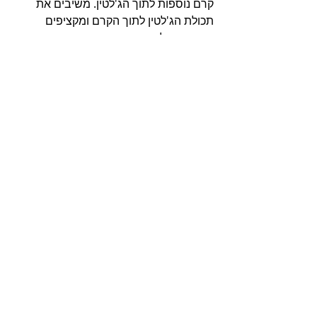
קרם נוספות לתוך הג'לטין. משיבים את 
תכולת הג'לטין לתוך הקרם ומקציפים 
קצרות רק לאיחוד.
יוצקים את הקרם על פני הציפוי שבתבנית, 
משטחים בצורה שווה על פני העוגה, ניתן 
ליצור דוגמא בעזרת קלף גמיש המיועד 
לקצפת ומקררים שעתיים להתייצבות עד 
חילוץ והגשה.
שומרים בכלי אטום במקרר. ניתן לעטר 
בפירות יער ובפרחי מאכל.