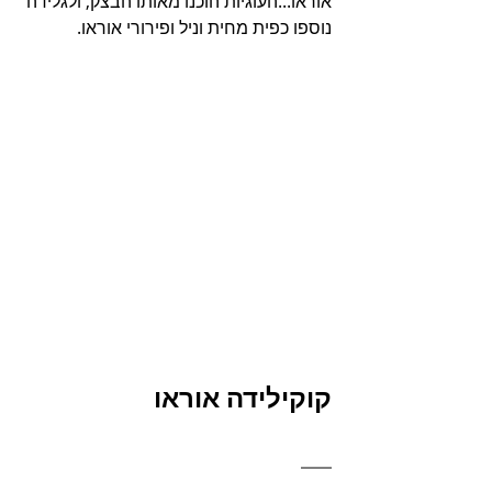
אוראו...העוגיות הוכנו מאותו הבצק, ולגלידה 
נוספו כפית מחית וניל ופירורי אוראו.
קוקילידה אוראו