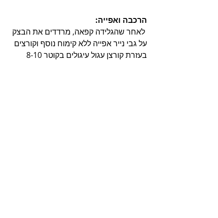
הרכבה ואפייה: 
 לאחר שהגלידה קפאה, מרדדים את הבצק 
על גבי נייר אפייה ללא קימוח נוסף וקורצים 
בעזרת קורצן עגול עיגולים בקוטר 8-10 
ס"מ. מניחים על גבי תבנית מרופדת נייר 
אפייה ואופים 160 מעלות כרבע שעה. 
מצננים. 
בעזרת הקורצן בו קרצנו את העוגיות, 
קורצים את הגלידה ומניחים בין כל 2 עוגיות. 
שומרים במקפיא. 